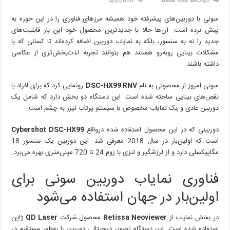
دیدگاه‌ها
بسته هستند
808 بازدید
دوربین
سونی با دوربین‌های پیشرفته خود همیشه مرزهای فناوری را در این حوزه به
سونی
DSC-
پیش برده است. آن‌ها حالا با جدیدترین محصول خود این بار قابلیت‌های
HX99
جدید را نه به سنسور، بلکه به نمایاب دوربین اضافه کرده‌اند تا کسانی که با
RNV
مشکلات بینایی روبه‌رو هستند هم بتوانند تجربه لذت‌بخش‌تری از عکاسی
معرفی
داشته باشند.
شد:
استفاده
سونی امروز از محصولی به نام
DSC-HX99 RNV
رونمایی کرد که برای افراد با
از
نقص‌های بینایی ساخته شده است. این دستگاه دو بخش دارد که شامل یک
لیزر
در
دوربین عادی و یک نمایاب مخصوص با سیستم پرتاب لیزر به چشم است.
نمایاب
برای
دوربینی که در این محصول استفاده شده درواقع
Cybershot DSC-HX99
افراد
است که اولین‌بار در سال 2018 معرفی شد. این دوربین یک سنسور 18
دارای
مگاپیکسلی دارد و از لرزشگیر و لنزی با زوم 24 تا 720 میلی‌متری بهره می‌برد.
مشکلات
بینایی
فناوری نمایاب دوربین سونی برای
اولین‌بار در جهان استفاده می‌شود
در بخش نمایاب از
Retissa Neoviewer
محصول شرکت
QD Laser
ژاپن
استفاده شده است. این دستگاه تصویر دیجیتالی دوربین را به‌طور مستقیم در