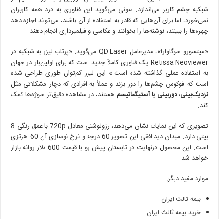
شبکیه چشم کاربر می‌اندازد. سونی می‌گوید این فناوری به درد همه کاربران
نمی‌خورد، اما برای آن‌هایی که قادر به استفاده از آن باشند، می‌تواند اجازه دهد
چهره‌ها را ببینند، نوشته‌ها را بخوانند و عکاسی و فیلمبرداری انجام دهند.
«میتسورو سوگاوارا»، مدیرعامل QD Laser می‌گوید: «پرتاب لیزر به شبکیه در
Retissa Neoviewer یک فناوری کاملاً جدید است که برای اولین‌بار در جهان
به استفاده عملی گذاشته شده است.» این لیزر کم‌توان طوری طراحی شده
است که فوکوس چشم‌ها را دور بزند و عملاً به افرادی که دچار مشکلاتی مثل
نزدیک‌بینی، دوربینی یا آستیگماتیسم
هستند، در مشاهده دقیق‌تر سوژه‌ها کمک
کند.
تصویری که این نمایاب نشان می‌دهد، رزولوشنی معادل 720p با عمق رنگی 8
بیتی دارد. میدان دید افقی این تصویر 60 درجه و نرخ نوسازی آن 60 هرتزی
است. این محصول درنهایت در تابستان پیش رو با قیمت 600 دلار روانه بازار
خواهد شد.
موارد مفید دیگر:
بیمه ثالث ایران
خرید بیمه ثالث ایران