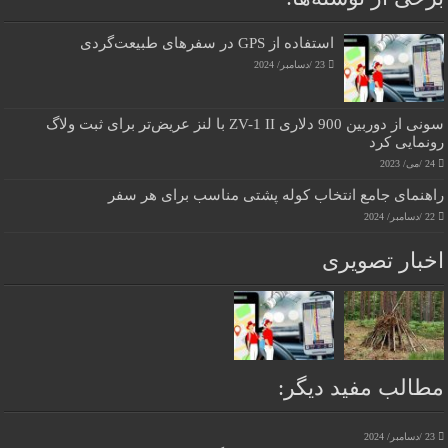
استفاده از GPS در سفرهای طبیعت‌گردی
23 /دسامبر/ 2024
سونی از دوربین 900 دلاری ZV-1 II با لنز عریض‌تر برای ثبت ولاگ
رونمایی کرد
24 /می/ 2023
راهنمای جامع انتخاب کوله پشتی مناسب برای هر سفر
22 /دسامبر/ 2024
اخبار تصویری
مطالب مفید دیگر:
23 /دسامبر/ 2024