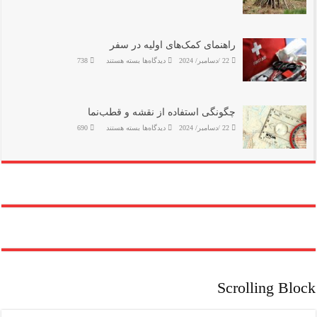
آموزش
ساخت
سرپناه
اضطراری
در
طبیعت
راهنمای کمک‌های اولیه در سفر
برای
22 /دسامبر/ 2024
دیدگاه‌ها
بسته هستند
738
راهنمای
کمک‌های
اولیه
در
سفر
چگونگی استفاده از نقشه و قطب‌نما
برای
22 /دسامبر/ 2024
دیدگاه‌ها
بسته هستند
690
چگونگی
استفاده
از
نقشه
و
قطب‌نما
Scrolling Block