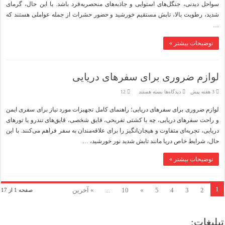
سواحل دیدنی، جنگل‌های استوایی و جاذبه‌های منحصربه‌فرد باشد. با این حال، گرمای
شدید، رطوبت بالا، تابش مستقیم خورشید و حضور حشرات از جمله عواملی هستند که
…
توضیحات بیشتر »
لوازم ضروری برای سفرهای دریایی
برای
3 هفته پیش
دیدگاه‌ها
بسته هستند
12
لوازم
ضروری
لوازم ضروری برای سفرهای دریایی؛ راهنمای کامل تجهیزات مورد نیاز برای سفری ایمن
برای
سفرهای
و راحت سفرهای دریایی، چه با کشتی تفریحی، قایق شخصی، قایق‌های تندرو یا تورهای
دریایی
دریایی، تجربه‌ای متفاوت و هیجان‌انگیز را برای علاقه‌مندان به سفر فراهم می‌کنند. با این
حال، شرایط خاص دریا مانند تابش شدید نور خورشید، …
توضیحات بیشتر »
1
2
3
4
5
»
10
...
» آخرین
صفحه 1 از 17
تبلیغات: