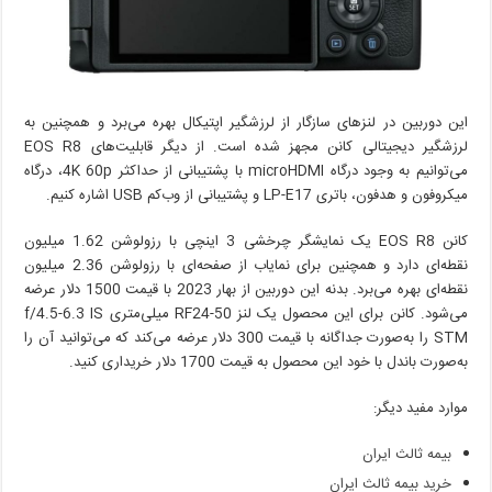
این دوربین در لنزهای سازگار از لرزشگیر اپتیکال بهره می‌برد و همچنین به
لرزشگیر دیجیتالی کانن مجهز شده است. از دیگر قابلیت‌های EOS R8
می‌توانیم به وجود درگاه microHDMI با پشتیبانی از حداکثر 4K 60p، درگاه
میکروفون و هدفون، باتری LP-E17 و پشتیبانی از وب‌کم USB اشاره کنیم.
کانن EOS R8 یک نمایشگر چرخشی 3 اینچی با رزولوشن 1.62 میلیون
نقطه‌ای دارد و همچنین برای نمایاب از صفحه‌ای با رزولوشن 2.36 میلیون
نقطه‌ای بهره می‌برد. بدنه این دوربین از بهار 2023 با قیمت 1500 دلار عرضه
می‌شود. کانن برای این محصول یک لنز RF24-50 میلی‌متری f/4.5-6.3 IS
STM را به‌صورت جداگانه با قیمت 300 دلار عرضه می‌کند که می‌توانید آن را
به‌صورت باندل با خود این محصول به قیمت 1700 دلار خریداری کنید.
موارد مفید دیگر:
بیمه ثالث ایران
خرید بیمه ثالث ایران