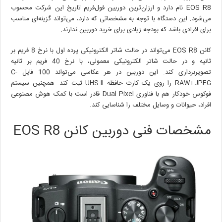
ارزان‌ترین
EOS R8 نام دارد و ارزان‌ترین دوربین فول‌فریم تاریخ این شرکت محسوب
دوربین
می‌شود. این دستگاه با توجه به مشخصاتی که دارد، می‌تواند گزینه‌ای مناسب
فول‌فریم
برای افرادی باشد که بودجه زیادی برای خرید دوربین ندارند.
کانن
معرفی
کانن EOS R8 می‌تواند در حالت شاتر الکترونیکی پرده اول با نرخ 8 فریم بر
شد
ثانیه و در حالت شاتر الکترونیکی معمولی، با نرخ 40 فریم بر ثانیه
تصویربرداری کند. این دوربین در هر عکاسی می‌تواند 100 فایل C-
RAW+JPEG را روی یک کارت حافظه UHS-II ثبت کند. همچنین سیستم
فوکوس خودکار هم با فناوری Dual Pixel قادر است با کمک هوش مصنوعی
افراد، حیوانات و وسایل مختلف را شناسایی کند.
مشخصات فنی دوربین کانن EOS R8