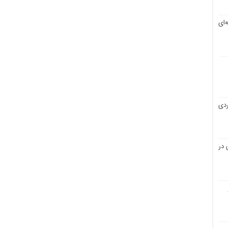
‌ای
ردی
در